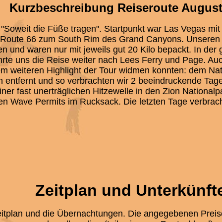
Kurzbeschreibung Reiseroute August
"Soweit die Füße tragen". Startpunkt war Las Vegas mit 
 Route 66 zum South Rim des Grand Canyons. Unseren
en und waren nur mit jeweils gut 20 Kilo bepackt. In de
te uns die Reise weiter nach Lees Ferry und Page. Auc
em weiteren Highlight der Tour widmen konnten: dem Na
entfernt und so verbrachten wir 2 beeindruckende Tag
ner fast unerträglichen Hitzewelle in den Zion National
en Wave Permits im Rucksack. Die letzten Tage verbracht
Zeitplan und Unterkünft
eitplan und die Übernachtungen. Die angegebenen Preise