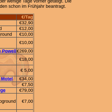
der wenige Tage vorher getätigt. Die
den schon im Frühjahr beantragt.
€/Tag
€32,90
d
€12,00
ground
€10,00
€10,00
 Powell
€269,00
€18,00
€ 5,00
 Motel
€34,00
€7,50
dge
€79,00
pground
€7,00