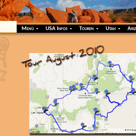
Menü
USA Infos
Touren
Utah
Ari