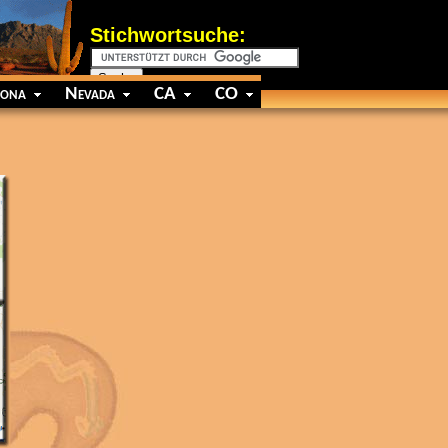
Stichwortsuche:
zona
Nevada
CA
CO