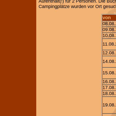
Aufenthalt(!) für 2 Personen. Die Buc
Campingplätze wurden vor Ort gesuch
von
08.08
09.08
10.08
11.08
12.08
14.08
15.08
16.08
17.08
18.08
19.08