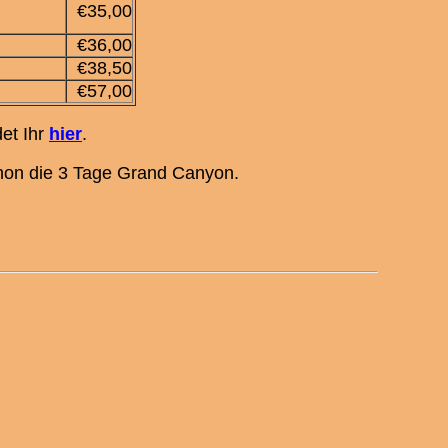
€35,00
€36,00
€38,50
€57,00
et Ihr
hier
.
schon die 3 Tage Grand Canyon.