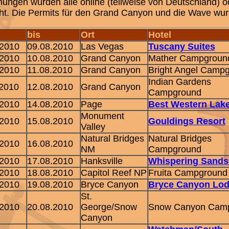
hungen wurden alle online (teilweise von Deutschland) o
t. Die Permits für den Grand Canyon und die Wave wur
bis
Ort
Hotel
.2010
09.08.2010
Las Vegas
Tuscany Suites
.2010
10.08.2010
Grand Canyon
Mather Campgroun
.2010
11.08.2010
Grand Canyon
Bright Angel Camp
Indian Gardens
.2010
12.08.2010
Grand Canyon
Campground
.2010
14.08.2010
Page
Best Western Lake
Monument
.2010
15.08.2010
Gouldings Resort
Valley
Natural Bridges
Natural Bridges
.2010
16.08.2010
NM
Campground
.2010
17.08.2010
Hanksville
Whispering Sands
.2010
18.08.2010
Capitol Reef NP
Fruita Campground
.2010
19.08.2010
Bryce Canyon
Bryce Canyon Lo
St.
.2010
20.08.2010
George/Snow
Snow Canyon Cam
Canyon